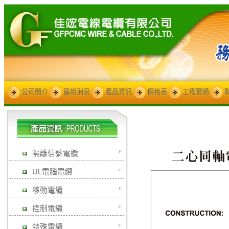
公司簡介
最新消息
產品資訊
價格表
工程實績
隔離信號電纜
UL電腦電纜
移動電纜
控制電纜
特殊電纜