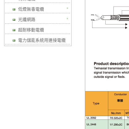
低煙無毒電纜
光纖網路
超耐移動電纜
電力儲能系統用連接電纜