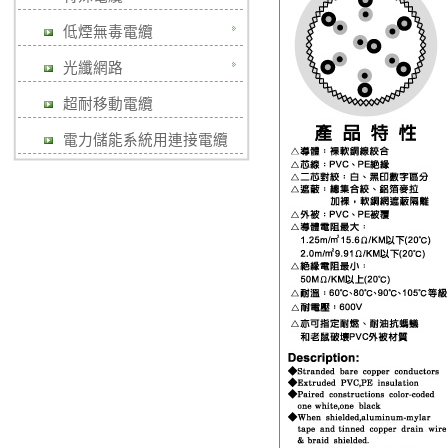
低煙無毒電纜
光纖網路
超耐移動電纜
電力儲能系統用連接電纜