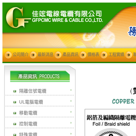
公司簡介
最新消息
產品資訊
價格表
工程實績
隔離信號電纜
UL電腦電纜
移動電纜
控制電纜
特殊電纜