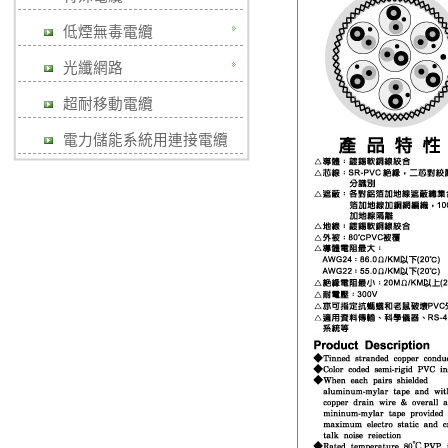
低煙無毒電纜
光纖網路
超耐移動電纜
電力儲能系統用連接電纜