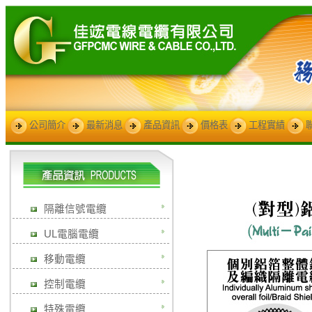
公司簡介
最新消息
產品資訊
價格表
工程實績
隔離信號電纜
UL電腦電纜
移動電纜
控制電纜
特殊電纜