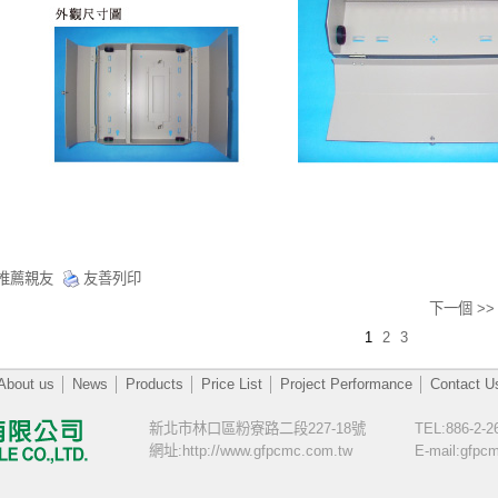
推薦親友
友善列印
下一個 >>
1
2
3
About us
│
News
│
Products
│
Price List
│
Project Performance
│
Contact U
新北市林口區粉寮路二段227-18號
TEL:886-2-2
網址:http://www.gfpcmc.com.tw
E-mail:gfp