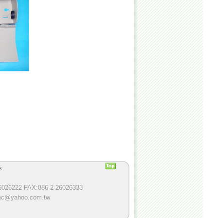
s
6026222 FAX:886-2-26026333
cmc@yahoo.com.tw