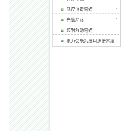
低煙無毒電纜
光纖網路
超耐移動電纜
電力儲能系統用連接電纜