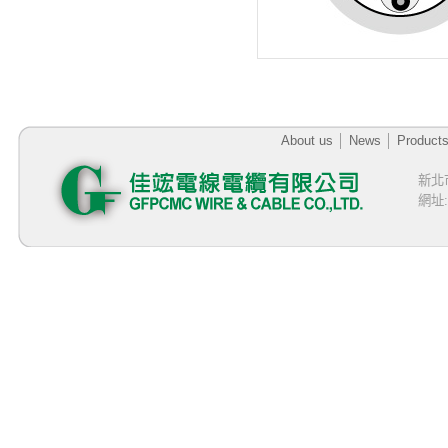
About us
│
News
│
Product
新北
網址:h