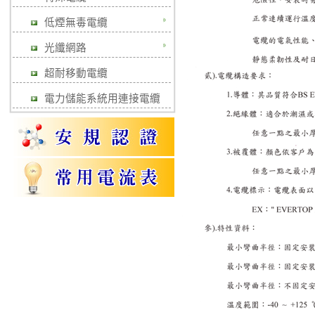
低煙無毒電纜
光纖網路
超耐移動電纜
電力儲能系統用連接電纜