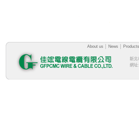
About us
│
News
│
Product
新北
網址:h