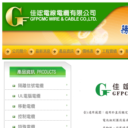
公司簡介
最新消息
產品資訊
價格表
工程實績
隔離信號電纜
UL電腦電纜
移動電纜
控制電纜
特殊電纜